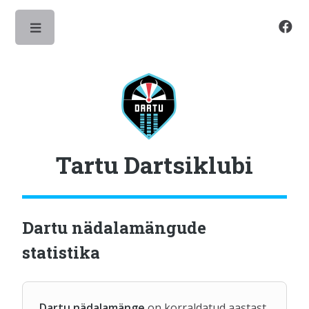
Toggle
Tartu Dartsiklubi
Dartu nädalamängude
statistika
Dartu nädalamänge
on korraldatud aastast